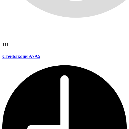
111
Стейблкоин A7A5